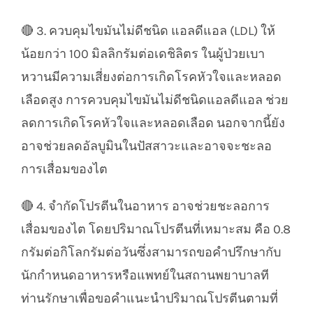
🔴 3. ควบคุมไขมันไม่ดีชนิด แอลดีแอล (LDL) ให้
น้อยกว่า 100 มิลลิกรัมต่อเดชิลิตร ในผู้ป่วยเบา
หวานมีความเสี่ยงต่อการเกิดโรคหัวใจและหลอด
เลือดสูง การควบคุมไขมันไม่ดีชนิดแอลดีแอล ช่วย
ลดการเกิดโรคหัวใจและหลอดเลือด นอกจากนี้ยัง
อาจช่วยลดอัลบูมินในปัสสาวะและอาจจะชะลอ
การเสื่อมของไต
🔴 4. จำกัดโปรตีนในอาหาร อาจช่วยชะลอการ
เสื่อมของไต โดยปริมาณโปรตีนที่เหมาะสม คือ 0.8
กรัมต่อกิโลกรัมต่อวันซึ่งสามารถขอคำปรึกษากับ
นักกำหนดอาหารหรือแพทย์ในสถานพยาบาลที
ท่านรักษาเพื่อขอคำแนะนำปริมาณโปรตีนตามที่