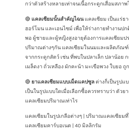
กว่าตัวสร้างหลายเท่าจนเนื้อกระดูกเสื่อมสภา
🔴
แคลเซียมนั้นสำคัญไฉน
แคลเซียม เป็นแร่ธา
ฮอร์โมน และเอนไซม์ เพื่อให้ร่างกายทำงานปกติ
พอ ผู้ชายและผู้หญิงสูงอายุต้องการแคลเซียมป
ปริมาณต่างๆกัน แคลเซียมในนมและผลิตภัณฑ์จาก
จากกระดูกสัตว์ เช่น ที่พบในปลาเล็ก ปลาน้อย ก
เมล็ดงา ถั่วเหลือง ผักคะน้า มะเขือพวง ใบยอ 
🔴
ยาแคลเซียมแบบเม็ดแคปซูล
ต่างก็เป็นรูปแบ
เป็นในรูปแบบใดเมื่อเลือกซื้อควรทราบว่า ตัวยา
แคลเซียมปริมาณเท่าไร
แคลเซียมในรูปเกลือต่างๆ | ปริมาณแคลเซียมที่
แคลเซียมคาร์บอเนต | 40 มิลลิกรัม