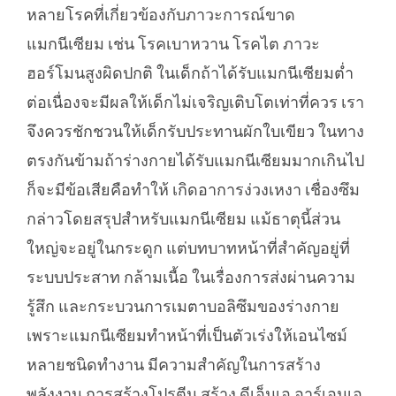
หลายโรคที่เกี่ยวข้องกับภาวะการณ์ขาด
แมกนีเซียม เช่น โรคเบาหวาน โรคไต ภาวะ
ฮอร์โมนสูงผิดปกติ ในเด็กถ้าได้รับแมกนีเซียมต่ำ
ต่อเนื่องจะมีผลให้เด็กไม่เจริญเติบโตเท่าที่ควร เรา
จึงควรชักชวนให้เด็กรับประทานผักใบเขียว ในทาง
ตรงกันข้ามถ้าร่างกายได้รับแมกนีเซียมมากเกินไป
ก็จะมีข้อเสียคือทำให้ เกิดอาการง่วงเหงา เชื่องซึม
กล่าวโดยสรุปสำหรับแมกนีเซียม แม้ธาตุนี้ส่วน
ใหญ่จะอยู่ในกระดูก แต่บทบาทหน้าที่สำคัญอยู่ที่
ระบบประสาท กล้ามเนื้อ ในเรื่องการส่งผ่านความ
รู้สึก และกระบวนการเมตาบอลิซึมของร่างกาย
เพราะแมกนีเซียมทำหน้าที่เป็นตัวเร่งให้เอนไซม์
หลายชนิดทำงาน มีความสำคัญในการสร้าง
พลังงาน การสร้างโปรตีน สร้าง ดีเอ็นเอ อาร์เอนเอ