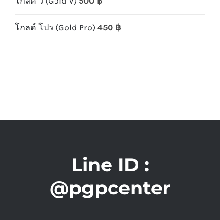
โกลด์ วี (Gold V)
500
฿
โกลด์ โปร (Gold Pro)
450
฿
Line ID :
@pgpcenter