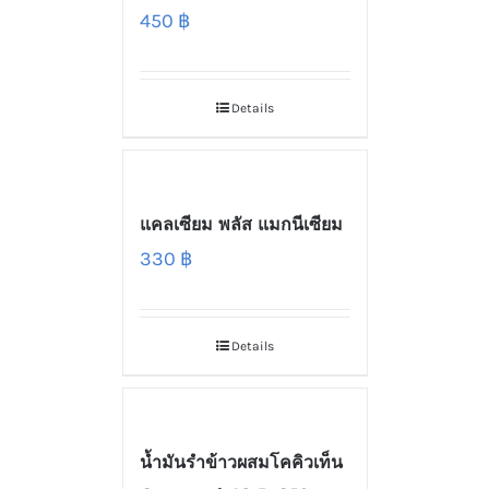
450
฿
Details
แคลเซียม พลัส แมกนีเซียม
330
฿
Details
น้ำมันรำข้าวผสมโคคิวเท็น