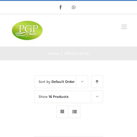
Skip
Facebook
Whatsapp
to
content
Home
/
เสริมความงาม
Sort by
Default Order
Show
16 Products