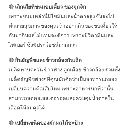
🔴
เลิกเสียทีขนมขบเคี้ยว ของจุกจิก
เพราะขนมเหล่านี้มีไขมันและน้ำตาลสูง ซึ่งจะไป
ทำลายสุขภาพของคุณ ถ้าอยากกินของขบเคี้ยวให้
กันมากินผลไม้แทนจะดีกว่า เพราะมีวิตามินและ
ไฟเบอร์ ซึ่งมีประโยชน์มากกว่า
🔴
กินธัญพืชและข้าวกล้องกันเถิด
เมล็ดทานตะวัน ข้าวฟ่าง ลูกเดือย ข้าวกล้อง รวมทั้ง
เมล็ดธัญพืชต่างๆที่คุณมักคิดว่าเป็นอาหารนกลอง
เปลี่ยนความคิดเสียใหม่ เพราะอาหารนกที่ว่านั้น
สามารถลดคอเลสเตอรอลและควบคุมน้ำตาลใน
เลือดให้สมดุลได้
🔴
เปลี่ยนชนิดของผักผลไม้ชะบ้าง